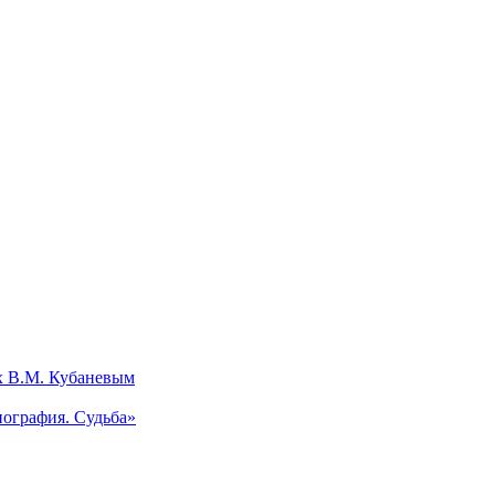
х В.М. Кубаневым
ография. Судьба»