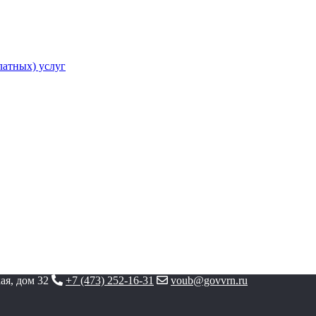
атных) услуг
ая, дом 32
+7 (473) 252-16-31
voub@govvrn.ru