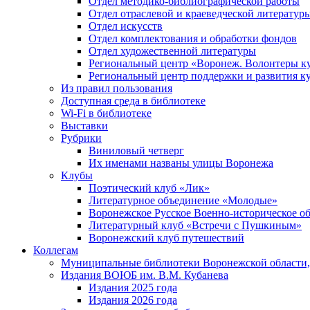
Отдел методико-библиографической работы
Отдел отраслевой и краеведческой литератур
Отдел искусств
Отдел комплектования и обработки фондов
Отдел художественной литературы
Региональный центр «Воронеж. Волонтеры к
Региональный центр поддержки и развития к
Из правил пользования
Доступная среда в библиотеке
Wi-Fi в библиотеке
Выставки
Рубрики
Виниловый четверг
Их именами названы улицы Воронежа
Клубы
Поэтический клуб «Лик»
Литературное объединение «Молодые»
Воронежское Русское Военно-историческое о
Литературный клуб «Встречи с Пушкиным»
Воронежский клуб путешествий
Коллегам
Муниципальные библиотеки Воронежской области,
Издания ВОЮБ им. В.М. Кубанева
Издания 2025 года
Издания 2026 года