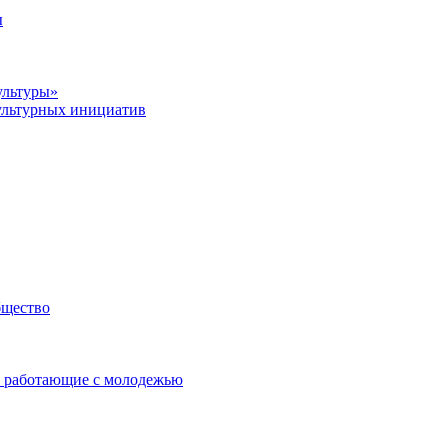
ы
ультуры»
ультурных инициатив
бщество
 работающие с молодежью