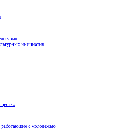
ы
ультуры»
ультурных инициатив
бщество
 работающие с молодежью