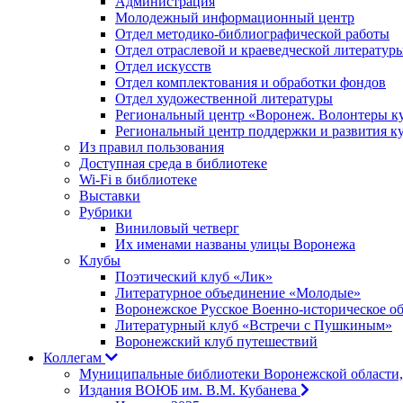
Администрация
Молодежный информационный центр
Отдел методико-библиографической работы
Отдел отраслевой и краеведческой литератур
Отдел искусств
Отдел комплектования и обработки фондов
Отдел художественной литературы
Региональный центр «Воронеж. Волонтеры к
Региональный центр поддержки и развития к
Из правил пользования
Доступная среда в библиотеке
Wi-Fi в библиотеке
Выставки
Рубрики
Виниловый четверг
Их именами названы улицы Воронежа
Клубы
Поэтический клуб «Лик»
Литературное объединение «Молодые»
Воронежское Русское Военно-историческое о
Литературный клуб «Встречи с Пушкиным»
Воронежский клуб путешествий
Коллегам
Муниципальные библиотеки Воронежской области,
Издания ВОЮБ им. В.М. Кубанева