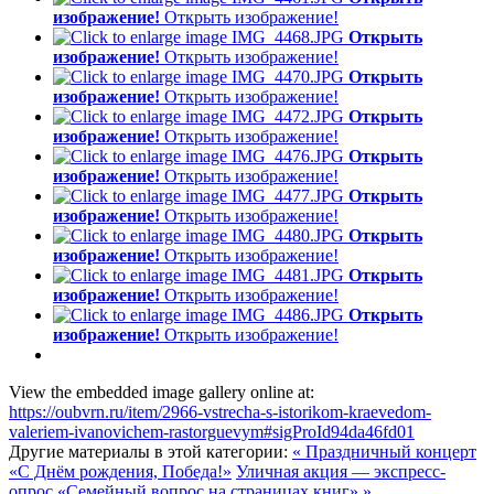
изображение!
Открыть изображение!
Открыть
изображение!
Открыть изображение!
Открыть
изображение!
Открыть изображение!
Открыть
изображение!
Открыть изображение!
Открыть
изображение!
Открыть изображение!
Открыть
изображение!
Открыть изображение!
Открыть
изображение!
Открыть изображение!
Открыть
изображение!
Открыть изображение!
Открыть
изображение!
Открыть изображение!
View the embedded image gallery online at:
https://oubvrn.ru/item/2966-vstrecha-s-istorikom-kraevedom-
valeriem-ivanovichem-rastorguevym#sigProId94da46fd01
Другие материалы в этой категории:
« Праздничный концерт
«С Днём рождения, Победа!»
Уличная акция — экспресс-
опрос «Семейный вопрос на страницах книг» »