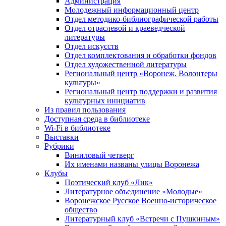
Администрация
Молодежный информационный центр
Отдел методико-библиографической работы
Отдел отраслевой и краеведческой
литературы
Отдел искусств
Отдел комплектования и обработки фондов
Отдел художественной литературы
Региональный центр «Воронеж. Волонтеры
культуры»
Региональный центр поддержки и развития
культурных инициатив
Из правил пользования
Доступная среда в библиотеке
Wi-Fi в библиотеке
Выставки
Рубрики
Виниловый четверг
Их именами названы улицы Воронежа
Клубы
Поэтический клуб «Лик»
Литературное объединение «Молодые»
Воронежское Русское Военно-историческое
общество
Литературный клуб «Встречи с Пушкиным»