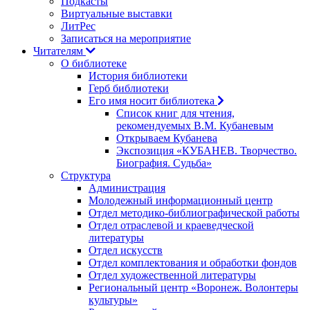
Подкасты
Виртуальные выставки
ЛитРес
Записаться на мероприятие
Читателям
О библиотеке
История библиотеки
Герб библиотеки
Его имя носит библиотека
Список книг для чтения,
рекомендуемых В.М. Кубаневым
Открываем Кубанева
Экспозиция «КУБАНЕВ. Творчество.
Биография. Судьба»
Структура
Администрация
Молодежный информационный центр
Отдел методико-библиографической работы
Отдел отраслевой и краеведческой
литературы
Отдел искусств
Отдел комплектования и обработки фондов
Отдел художественной литературы
Региональный центр «Воронеж. Волонтеры
культуры»