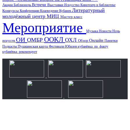
Акции
Встречи
Выставки
Библионочь
Искусство
Кинотеатр в библиотеке
Литературный
Конкурсы
Конференции
Краеведение
Кубанев
молодёжный центр
МИЦ
Мастер класс
Мероприятие
Музыка
Новости
Ночь
ООКЛ
ОИ
ОМБР
ОХЛ
Онлайн
искусств
Обзор
Памятки
Пушкинская карта
Подкасты
Фестивали
Юбилеи
кубанёвка_по_факту
кубанёвка_рекомендует