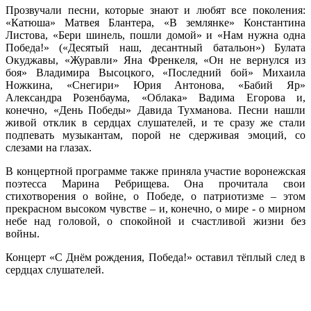
Прозвучали песни, которые знают и любят все поколения:
«Катюша» Матвея Блантера, «В землянке» Константина
Листова, «Бери шинель, пошли домой» и «Нам нужна одна
Победа!» («Десятый наш, десантный батальон») Булата
Окуджавы, «Журавли» Яна Френкеля, «Он не вернулся из
боя» Владимира Высоцкого, «Последний бой» Михаила
Ножкина, «Снегири» Юрия Антонова, «Бабий Яр»
Александра Розенбаума, «Облака» Вадима Егорова и,
конечно, «День Победы» Давида Тухманова. Песни нашли
живой отклик в сердцах слушателей, и те сразу же стали
подпевать музыкантам, порой не сдерживая эмоций, со
слезами на глазах.
В концертной программе также приняла участие воронежская
поэтесса Марина Ребрищева. Она прочитала свои
стихотворения о войне, о Победе, о патриотизме – этом
прекрасном высоком чувстве – и, конечно, о мире - о мирном
небе над головой, о спокойной и счастливой жизни без
войны.
Концерт «С Днём рождения, Победа!» оставил тёплый след в
сердцах слушателей.