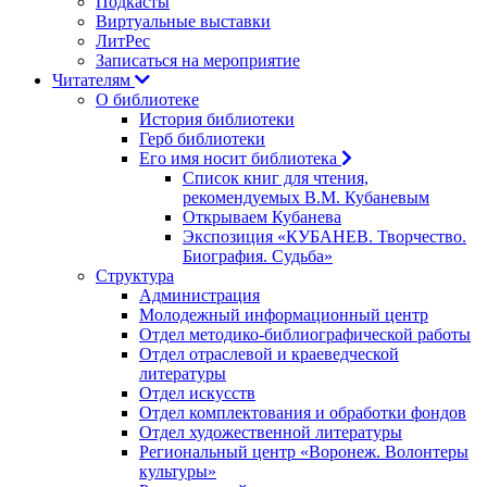
Подкасты
Виртуальные выставки
ЛитРес
Записаться на мероприятие
Читателям
О библиотеке
История библиотеки
Герб библиотеки
Его имя носит библиотека
Список книг для чтения,
рекомендуемых В.М. Кубаневым
Открываем Кубанева
Экспозиция «КУБАНЕВ. Творчество.
Биография. Судьба»
Структура
Администрация
Молодежный информационный центр
Отдел методико-библиографической работы
Отдел отраслевой и краеведческой
литературы
Отдел искусств
Отдел комплектования и обработки фондов
Отдел художественной литературы
Региональный центр «Воронеж. Волонтеры
культуры»