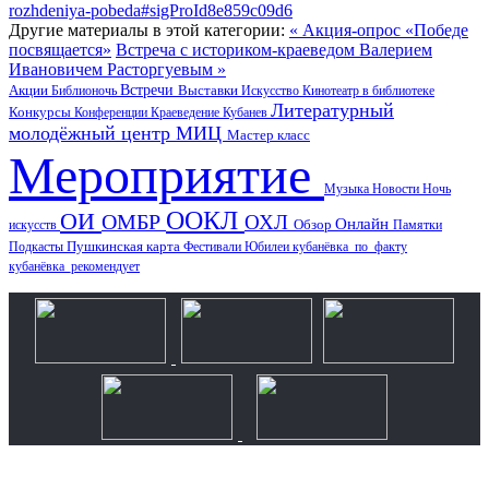
rozhdeniya-pobeda#sigProId8e859c09d6
Другие материалы в этой категории:
« Акция-опрос «Победе
посвящается»
Встреча с историком-краеведом Валерием
Ивановичем Расторгуевым »
Акции
Встречи
Выставки
Библионочь
Искусство
Кинотеатр в библиотеке
Литературный
Конкурсы
Конференции
Краеведение
Кубанев
молодёжный центр
МИЦ
Мастер класс
Мероприятие
Музыка
Новости
Ночь
ООКЛ
ОИ
ОМБР
ОХЛ
Онлайн
искусств
Обзор
Памятки
Пушкинская карта
Подкасты
Фестивали
Юбилеи
кубанёвка_по_факту
кубанёвка_рекомендует