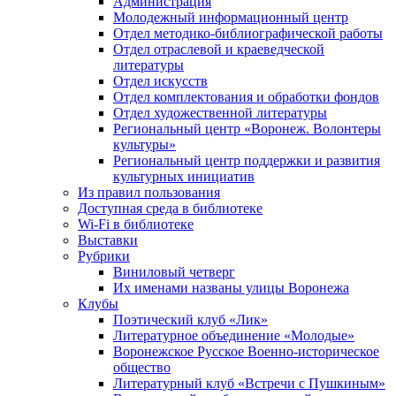
Администрация
Молодежный информационный центр
Отдел методико-библиографической работы
Отдел отраслевой и краеведческой
литературы
Отдел искусств
Отдел комплектования и обработки фондов
Отдел художественной литературы
Региональный центр «Воронеж. Волонтеры
культуры»
Региональный центр поддержки и развития
культурных инициатив
Из правил пользования
Доступная среда в библиотеке
Wi-Fi в библиотеке
Выставки
Рубрики
Виниловый четверг
Их именами названы улицы Воронежа
Клубы
Поэтический клуб «Лик»
Литературное объединение «Молодые»
Воронежское Русское Военно-историческое
общество
Литературный клуб «Встречи с Пушкиным»