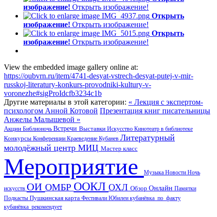
изображение!
Открыть изображение!
Открыть
изображение!
Открыть изображение!
Открыть
изображение!
Открыть изображение!
View the embedded image gallery online at:
https://oubvrn.ru/item/4741-desyat-vstrech-desyat-putej-v-mir-
russkoj-literatury-konkurs-provodniki-kultury-v-
voronezhe#sigProIdcfb3234c1b
Другие материалы в этой категории:
« Лекция с экспертом-
психологом Анной Котовой
Презентация книг писательницы
Анжелы Малышевой »
Акции
Встречи
Выставки
Библионочь
Искусство
Кинотеатр в библиотеке
Литературный
Конкурсы
Конференции
Краеведение
Кубанев
молодёжный центр
МИЦ
Мастер класс
Мероприятие
Музыка
Новости
Ночь
ООКЛ
ОИ
ОМБР
ОХЛ
Онлайн
искусств
Обзор
Памятки
Пушкинская карта
Подкасты
Фестивали
Юбилеи
кубанёвка_по_факту
кубанёвка_рекомендует