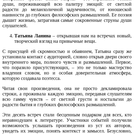
души, переживающей всю палитру эмоций: от светлой
радости до меланхоличной задумчивости, от юношеской
наивности до глубоких философских размышлений. Ее поэзия
дышит жизнью, затрагивая самые сокровенные струны души
слушателей.
Татьяна Ланина
– открывшая нам на встречах новый,
творческий взгляд на привычные вещи.
С присущей ей скромностью и обаянием, Татьяна сразу же
установила контакт с аудиторией, словно открыв двери своего
внутреннего мира, полного чувств и размышлений. Первое,
что поразило присутствующих, – это не только мастерство
владения словом, но и особая доверительная атмосфера,
которую создавала поэтесса.
Читая свои произведения, она не просто декламировала
строки, а проживала каждую эмоцию, передавая слушателям
всю гамму чувств – от светлой грусти и ностальгии до
радости бытия и глубоких философских размышлений.
Эти десять встреч стали бесценным подарком для всех, кто
неравнодушен к литературе. Участники событий получили
возможность услышать произведения из уст их авторов,
увидеть их эмоции, понять контекст и замысел. Безусловно,