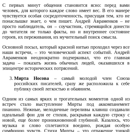
С первых минут общения становится ясно: перед вами
человек, для которого каждое слово имеет вес. В его манере
чувствуется особая сосредоточенность, присущая тем, кто не
понаслышке знает, о чем пишет. Андрей Авраменков – не
просто наблюдатель, он – соучастник, стремящийся донести
до читателя не только факты, но и внутреннее состояние
героев, их переживания, их мучительный поиск смысла.
Основной посыл, который красной нитью проходил через все
наши встречи, – это человеческий аспект событий. Андрей
Авраменков неоднократно подчеркивал, что его главная
задача – показать жизнь обычных людей, оказавшихся в
эпицентре исторических потрясений.
Мирта Носова
– самый молодой член Союза
российских писателей, сразу же расположила к себе
публику своей легкостью и обаянием.
Одним из самых ярких и трогательных моментов одной из
встреч стало выступление Мирты под аккомпанемент
пианино. Нежные, мелодичные переливы клавиш создавали
идеальный фон для ее стихов, раскрывая каждую строку с
новой, еще более проникновенной глубиной. Казалось, что
музыка и слово сплетаются воедино, рождая особую
симфонию чувств. Стихи Мирты – это отражение тонкой