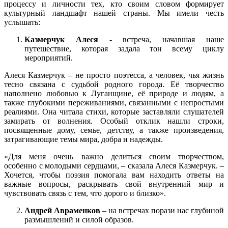
процессу и личности тех, кто своим словом формирует
культурный ландшафт нашей страны. Мы имели честь
услышать:
Казмерчук Алеся
- встреча, начавшая наше
путешествие, которая задала тон всему циклу
мероприятий.
Алеся Казмерчук – не просто поэтесса, а человек, чья жизнь
тесно связана с судьбой родного города. Её творчество
наполнено любовью к Луганщине, её природе и людям, а
также глубокими переживаниями, связанными с непростыми
реалиями. Она читала стихи, которые заставляли слушателей
замирать от волнения. Особый отклик нашли строки,
посвященные дому, семье, детству, а также произведения,
затрагивающие темы мира, добра и надежды.
«Для меня очень важно делиться своим творчеством,
особенно с молодыми сердцами, – сказала Алеся Казмерчук. –
Хочется, чтобы поэзия помогала вам находить ответы на
важные вопросы, раскрывать свой внутренний мир и
чувствовать связь с тем, что дорого и близко».
Андрей Авраменков
– на встречах порази нас глубиной
размышлений и силой образов.