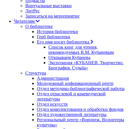
Подкасты
Виртуальные выставки
ЛитРес
Записаться на мероприятие
Читателям
О библиотеке
История библиотеки
Герб библиотеки
Его имя носит библиотека
Список книг для чтения,
рекомендуемых В.М. Кубаневым
Открываем Кубанева
Экспозиция «КУБАНЕВ. Творчество.
Биография. Судьба»
Структура
Администрация
Молодежный информационный центр
Отдел методико-библиографической работы
Отдел отраслевой и краеведческой
литературы
Отдел искусств
Отдел комплектования и обработки фондов
Отдел художественной литературы
Региональный центр «Воронеж. Волонтеры
культуры»