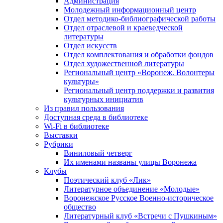
Администрация
Молодежный информационный центр
Отдел методико-библиографической работы
Отдел отраслевой и краеведческой
литературы
Отдел искусств
Отдел комплектования и обработки фондов
Отдел художественной литературы
Региональный центр «Воронеж. Волонтеры
культуры»
Региональный центр поддержки и развития
культурных инициатив
Из правил пользования
Доступная среда в библиотеке
Wi-Fi в библиотеке
Выставки
Рубрики
Виниловый четверг
Их именами названы улицы Воронежа
Клубы
Поэтический клуб «Лик»
Литературное объединение «Молодые»
Воронежское Русское Военно-историческое
общество
Литературный клуб «Встречи с Пушкиным»