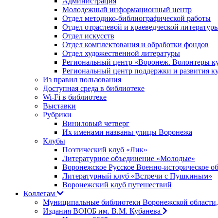
Администрация
Молодежный информационный центр
Отдел методико-библиографической работы
Отдел отраслевой и краеведческой литератур
Отдел искусств
Отдел комплектования и обработки фондов
Отдел художественной литературы
Региональный центр «Воронеж. Волонтеры к
Региональный центр поддержки и развития к
Из правил пользования
Доступная среда в библиотеке
Wi-Fi в библиотеке
Выставки
Рубрики
Виниловый четверг
Их именами названы улицы Воронежа
Клубы
Поэтический клуб «Лик»
Литературное объединение «Молодые»
Воронежское Русское Военно-историческое о
Литературный клуб «Встречи с Пушкиным»
Воронежский клуб путешествий
Коллегам
Муниципальные библиотеки Воронежской области,
Издания ВОЮБ им. В.М. Кубанева