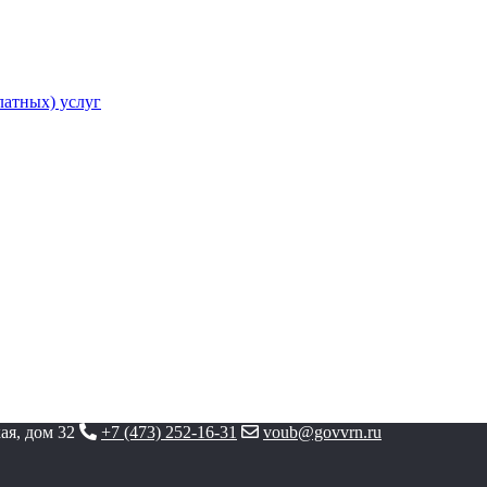
атных) услуг
ая, дом 32
+7 (473) 252-16-31
voub@govvrn.ru