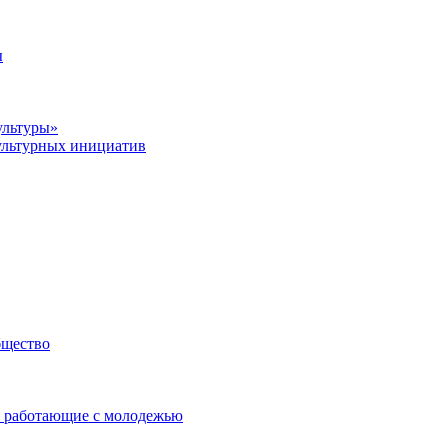
ы
ультуры»
ультурных инициатив
бщество
 работающие с молодежью