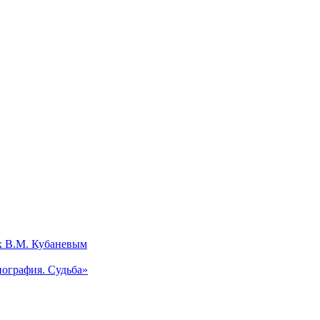
х В.М. Кубаневым
ография. Судьба»