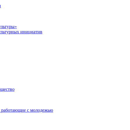
ы
ультуры»
ультурных инициатив
бщество
 работающие с молодежью