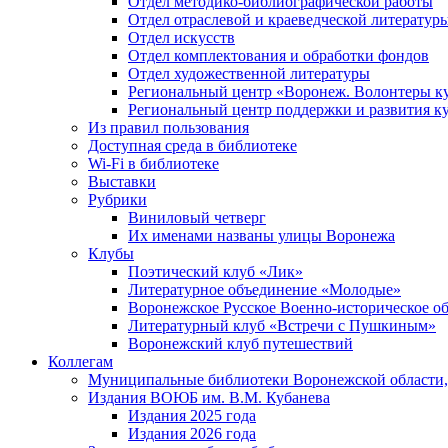
Отдел методико-библиографической работы
Отдел отраслевой и краеведческой литератур
Отдел искусств
Отдел комплектования и обработки фондов
Отдел художественной литературы
Региональный центр «Воронеж. Волонтеры к
Региональный центр поддержки и развития к
Из правил пользования
Доступная среда в библиотеке
Wi-Fi в библиотеке
Выставки
Рубрики
Виниловый четверг
Их именами названы улицы Воронежа
Клубы
Поэтический клуб «Лик»
Литературное объединение «Молодые»
Воронежское Русское Военно-историческое о
Литературный клуб «Встречи с Пушкиным»
Воронежский клуб путешествий
Коллегам
Муниципальные библиотеки Воронежской области,
Издания ВОЮБ им. В.М. Кубанева
Издания 2025 года
Издания 2026 года