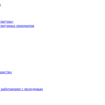
ы
ультуры»
ультурных инициатив
бщество
 работающие с молодежью