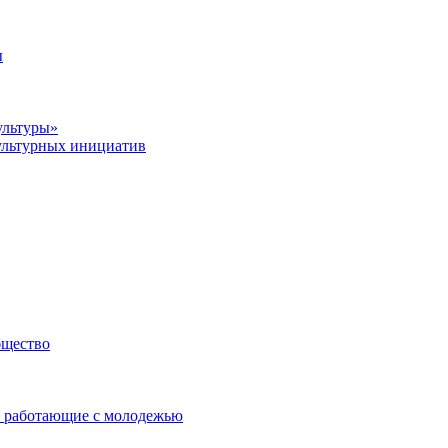
ы
ультуры»
ультурных инициатив
бщество
 работающие с молодежью