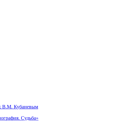
х В.М. Кубаневым
ография. Судьба»