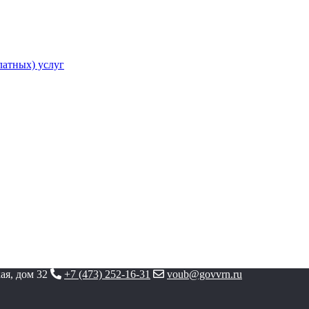
атных) услуг
ая, дом 32
+7 (473) 252-16-31
voub@govvrn.ru