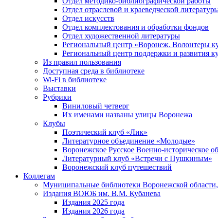
Отдел методико-библиографической работы
Отдел отраслевой и краеведческой литератур
Отдел искусств
Отдел комплектования и обработки фондов
Отдел художественной литературы
Региональный центр «Воронеж. Волонтеры к
Региональный центр поддержки и развития к
Из правил пользования
Доступная среда в библиотеке
Wi-Fi в библиотеке
Выставки
Рубрики
Виниловый четверг
Их именами названы улицы Воронежа
Клубы
Поэтический клуб «Лик»
Литературное объединение «Молодые»
Воронежское Русское Военно-историческое о
Литературный клуб «Встречи с Пушкиным»
Воронежский клуб путешествий
Коллегам
Муниципальные библиотеки Воронежской области,
Издания ВОЮБ им. В.М. Кубанева
Издания 2025 года
Издания 2026 года