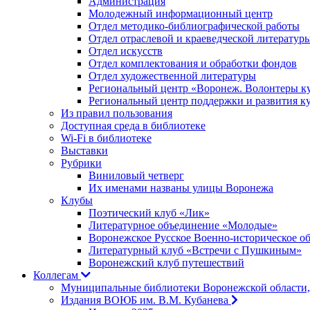
Администрация
Молодежный информационный центр
Отдел методико-библиографической работы
Отдел отраслевой и краеведческой литератур
Отдел искусств
Отдел комплектования и обработки фондов
Отдел художественной литературы
Региональный центр «Воронеж. Волонтеры к
Региональный центр поддержки и развития к
Из правил пользования
Доступная среда в библиотеке
Wi-Fi в библиотеке
Выставки
Рубрики
Виниловый четверг
Их именами названы улицы Воронежа
Клубы
Поэтический клуб «Лик»
Литературное объединение «Молодые»
Воронежское Русское Военно-историческое о
Литературный клуб «Встречи с Пушкиным»
Воронежский клуб путешествий
Коллегам
Муниципальные библиотеки Воронежской области,
Издания ВОЮБ им. В.М. Кубанева