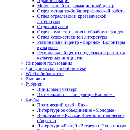
Администрация
Молодежный информационный центр
Отдел методико-библиографической работы
Отдел отраслевой и краеведческой
литературы
Отдел искусств
Отдел комплектования и обработки фондов
Отдел художественной литературы
Региональный центр «Воронеж. Волонтеры
культуры»
Региональный центр поддержки и развития
культурных инициатив
Из правил пользования
Доступная среда в библиотеке
Wi-Fi в библиотеке
Выставки
Рубрики
Виниловый четверг
Их именами названы улицы Воронежа
Клубы
Поэтический клуб «Лик»
Литературное объединение «Молодые»
Воронежское Русское Военно-историческое
общество
Литературный клуб «Встречи с Пушкиным»