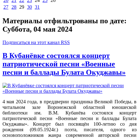
20
21
22
23
24
25
26
27
28
29
30
31
Материалы отфильтрованы по дате:
Суббота, 04 мая 2024
Подписаться на этот канал RSS
В Кубанёвке состоялся концерт
патриотической песни «Военные
песни и баллады Булата Окуджавы»
4 мая 2024 года, в преддверии праздника Великой Победы, в
читальном зале Воронежской областной юношеской
библиотеки им. В.М. Кубанёва состоялся концерт
патриотической песни «Военные песни и баллады Булата
Окуджавы». Концерт был посвящён 100-летию со дня
рождения (09.05.1924г.) поэта, писателя, одного из
основоположников жанра современной авторской песни