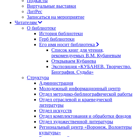
Подкасты
Виртуальные выставки
ЛитРес
Записаться на мероприятие
Читателям
О библиотеке
История библиотеки
Герб библиотеки
Его имя носит библиотека
Список книг для чтения,
рекомендуемых В.М. Кубаневым
Открываем Кубанева
Экспозиция «КУБАНЕВ. Творчество.
Биография. Судьба»
Структура
Администрация
Молодежный информационный центр
Отдел методико-библиографической работы
Отдел отраслевой и краеведческой
литературы
Отдел искусств
Отдел комплектования и обработки фондов
Отдел художественной литературы
Региональный центр «Воронеж. Волонтеры
культуры»