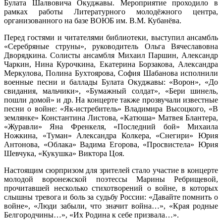
Булата Шалвовича Окуджавы. Мероприятие проходило в
рамках работы Литературного молодёжного центра,
организованного на базе ВОЮБ им. В.М. Кубанёва.
Перед гостями и читателями библиотеки, выступил ансамбль
«Серебряные струны», руководитель Ольга Вячеславовна
Дворядкина. Солисты ансамбля Михаил Паршин, Александр
Чаркин, Нина Курочкина, Екатерина Борзакова, Александра
Меркулова, Полина Бухтоярова, София Шабанова исполнили
военные песни и баллады Булата Окуджавы: «Ворон», «До
свидания, мальчики», «Бумажный солдат», «Бери шинель,
пошли домой» и др. На концерте также прозвучали известные
песни о войне: «Як-истребитель» Владимира Высоцкого, «В
землянке» Константина Листова, «Катюша» Матвея Блантера,
«Журавли» Яна Френкеля, «Последний бой» Михаила
Ножкина, «Туман» Александра Колкера, «Снегири» Юрия
Антонова, «Облака» Вадима Егорова, «Просвистела» Юрия
Шевчука, «Кукушка» Виктора Цоя.
Настоящим сюрпризом для зрителей стало участие в концерте
молодой воронежской поэтессы Марины Ребрищевой,
прочитавшей несколько стихотворений о войне, в которых
слышны тревога и боль за судьбу России: «Давайте помнить о
войне», «Люди забыли, что значит война…», «Края родные
Белгородчины…», «Их Родина к себе призвала…».