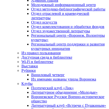
Администрация
Молодежный информационный центр
Отдел методико-библиографической работы
Отдел отраслевой и краеведческой
литературы
Отдел искусств
Отдел комплектования и обработки фондов
Отдел художественной литературы
Региональный центр «Воронеж. Волонтеры
культуры»
Региональный центр поддержки и развития
культурных инициатив
Из правил пользования
Доступная среда в библиотеке
Wi-Fi в библиотеке
Выставки
Рубрики
Виниловый четверг
Их именами названы улицы Воронежа
Клубы
Поэтический клуб «Лик»
Литературное объединение «Молодые»
Воронежское Русское Военно-историческое
общество
Литературный клуб «Встречи с Пушкиным»