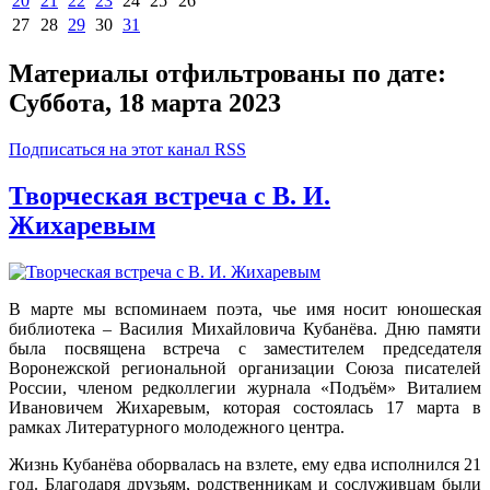
20
21
22
23
24
25
26
27
28
29
30
31
Материалы отфильтрованы по дате:
Суббота, 18 марта 2023
Подписаться на этот канал RSS
Творческая встреча с В. И.
Жихаревым
В марте мы вспоминаем поэта, чье имя носит юношеская
библиотека – Василия Михайловича Кубанёва. Дню памяти
была посвящена встреча с заместителем председателя
Воронежской региональной организации Союза писателей
России, членом редколлегии журнала «Подъём» Виталием
Ивановичем Жихаревым, которая состоялась 17 марта в
рамках Литературного молодежного центра.
Жизнь Кубанёва оборвалась на взлете, ему едва исполнился 21
год. Благодаря друзьям, родственникам и сослуживцам были