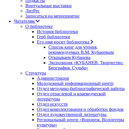
Подкасты
Виртуальные выставки
ЛитРес
Записаться на мероприятие
Читателям
О библиотеке
История библиотеки
Герб библиотеки
Его имя носит библиотека
Список книг для чтения,
рекомендуемых В.М. Кубаневым
Открываем Кубанева
Экспозиция «КУБАНЕВ. Творчество.
Биография. Судьба»
Структура
Администрация
Молодежный информационный центр
Отдел методико-библиографической работы
Отдел отраслевой и краеведческой
литературы
Отдел искусств
Отдел комплектования и обработки фондов
Отдел художественной литературы
Региональный центр «Воронеж. Волонтеры
культуры»