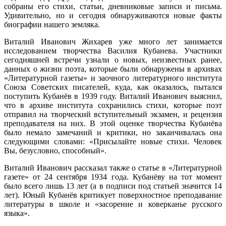
собраны его стихи, статьи, дневниковые записи и письма.
Удивительно, но и сегодня обнаруживаются новые факты
биографии нашего земляка.
Виталий Иванович Жихарев уже много лет занимается
исследованием творчества Василия Кубанева. Участники
сегодняшней встречи узнали о новых, неизвестных ранее,
данных о жизни поэта, которые были обнаружены в архивах
«Литературной газеты» и заочного литературного института
Союза Советских писателей, куда, как оказалось, пытался
поступить Кубанёв в 1939 году. Виталий Иванович выяснил,
что в архиве института сохранились стихи, которые поэт
отправил на творческий вступительный экзамен, и рецензия
преподавателя на них. В этой оценке творчества Кубанёва
было немало замечаний и критики, но заканчивалась она
следующими словами: «Присылайте новые стихи. Человек
Вы, безусловно, способный».
Виталий Иванович рассказал также о статье в «Литературной
газете» от 24 сентября 1934 года. Кубанёву на тот момент
было всего лишь 13 лет (а в подписи под статьей значится 14
лет). Юный Кубанёв критикует поверхностное преподавание
литературы в школе и «засорение и коверканье русского
языка».