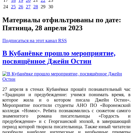
17
18
19
20
21
22
23
24
25
26
27
28
29
30
Материалы отфильтрованы по дате:
Пятница, 28 апреля 2023
Подписаться на этот канал RSS
В Кубанёвке прошло мероприятие,
посвящённое Джейн Остин
27 апреля в стенах Кубанёвки прошёл познавательный час
«Традиции и предубеждение: учимся понимать время, в
которое жила и о котором писала Джейн Остин».
Мероприятие посетили студенты АНО ПО «Воронежский
колледж «Номос». Ребята познакомились с сюжетом самого
знаменитого романа писательницы «Гордость и
предубеждение» и с Георгианской эпохой, в завершающий
период которой творила писательница. Также юный читатели
разобрали наиболее интересные и необычные примеры