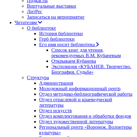
Подкасты
Виртуальные выставки
ЛитРес
Записаться на мероприятие
Читателям
О библиотеке
История библиотеки
Герб библиотеки
Его имя носит библиотека
Список книг для чтения,
рекомендуемых В.М. Кубаневым
Открываем Кубанева
Экспозиция «КУБАНЕВ. Творчество.
Биография. Судьба»
Структура
Администрация
Молодежный информационный центр
Отдел методико-библиографической работы
Отдел отраслевой и краеведческой
литературы
Отдел искусств
Отдел комплектования и обработки фондов
Отдел художественной литературы
Региональный центр «Воронеж. Волонтеры
культуры»