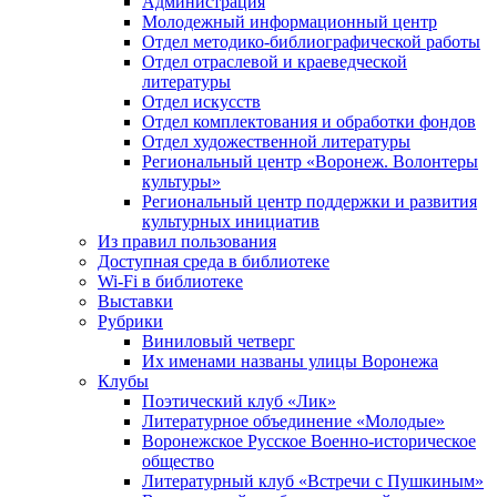
Администрация
Молодежный информационный центр
Отдел методико-библиографической работы
Отдел отраслевой и краеведческой
литературы
Отдел искусств
Отдел комплектования и обработки фондов
Отдел художественной литературы
Региональный центр «Воронеж. Волонтеры
культуры»
Региональный центр поддержки и развития
культурных инициатив
Из правил пользования
Доступная среда в библиотеке
Wi-Fi в библиотеке
Выставки
Рубрики
Виниловый четверг
Их именами названы улицы Воронежа
Клубы
Поэтический клуб «Лик»
Литературное объединение «Молодые»
Воронежское Русское Военно-историческое
общество
Литературный клуб «Встречи с Пушкиным»